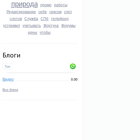
природа
промо
работы
Редактирование
себе
сексом
слот
слотов
Служба
СПб
телефону
устремил
учитывать
Фортуна
Форумы
цены
чтобы
Блоги
Топ
Видео
0.00
Все блоги