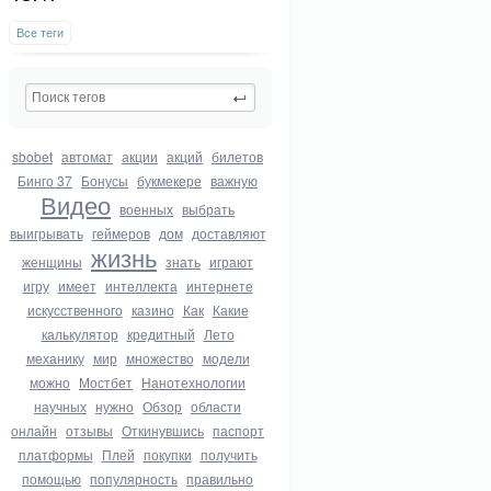
Все теги
sbobet
автомат
акции
акций
билетов
Бинго 37
Бонусы
букмекере
важную
Видео
военных
выбрать
выигрывать
геймеров
дом
доставляют
жизнь
женщины
знать
играют
игру
имеет
интеллекта
интернете
искусственного
казино
Как
Какие
калькулятор
кредитный
Лето
механику
мир
множество
модели
можно
Мостбет
Нанотехнологии
научных
нужно
Обзор
области
онлайн
отзывы
Откинувшись
паспорт
платформы
Плей
покупки
получить
помощью
популярность
правильно