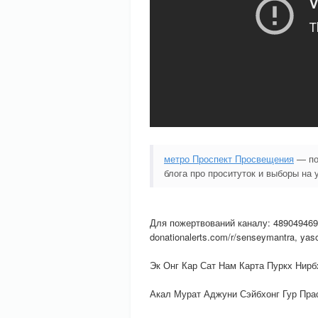
метро Проспект Просвещения
— по 
блога про проситуток и выборы на 
Для пожертвований каналу: 489049469
donationalerts.com/r/senseymantra, yas
Эк Онг Кар Сат Нам Карта Пуркх Нирб
Акал Мурат Аджуни Сэйбхонг Гур Пра