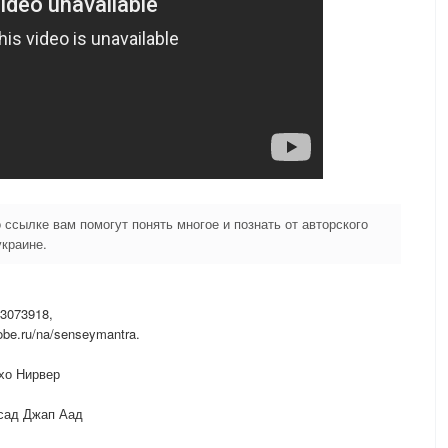
ссылке вам помогут понять многое и познать от авторского
украине.
3073918,
obe.ru/na/senseymantra.
хо Нирвер
сад Джап Аад