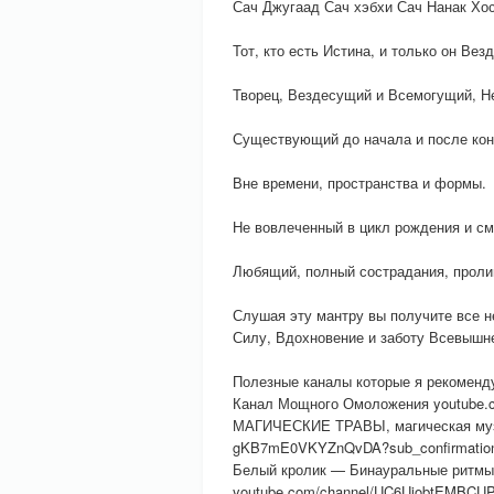
Сач Джугаад Сач хэбхи Сач Нанак Хо
Тот, кто есть Истина, и только он Ве
Творец, Вездесущий и Всемогущий, Н
Существующий до начала и после кон
Вне времени, пространства и формы.
Не вовлеченный в цикл рождения и с
Любящий, полный сострадания, прол
Слушая эту мантру вы получите все н
Силу, Вдохновение и заботу Всевышн
Полезные каналы которые я рекоменд
Канал Мощного Омоложения youtube.c
МАГИЧЕСКИЕ ТРАВЫ, магическая муз
gKB7mE0VKYZnQvDA?sub_confirmatio
Белый кролик — Бинауральные рит
youtube.com/channel/UC6UjobtEMBCUP-