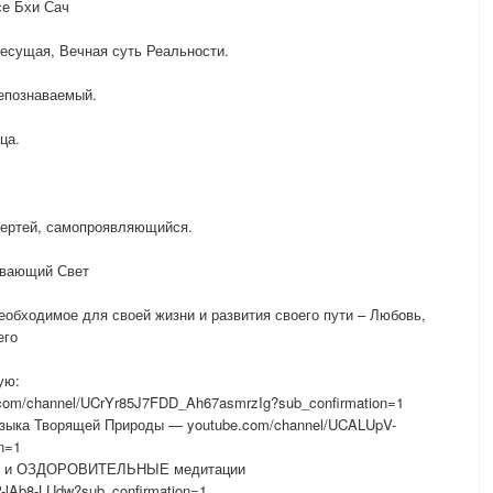
се Бхи Сач
здесущая, Вечная суть Реальности.
епознаваемый.
ца.
мертей, самопроявляющийся.
ивающий Свет
еобходимое для своей жизни и развития своего пути – Любовь,
его
ую:
om/channel/UCrYr85J7FDD_Ah67asmrzIg?sub_confirmation=1
ыка Творящей Природы — youtube.com/channel/UCALUpV-
n=1
мы и ОЗДОРОВИТЕЛЬНЫЕ медитации
lAb8-LUdw?sub_confirmation=1