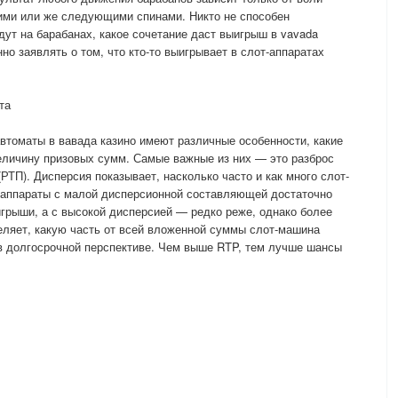
щими или же следующими спинами. Никто не способен
адут на барабанах, какое сочетание даст выигрыш в vavada
но заявлять о том, что кто-то выигрывает в слот-аппаратах
та
автоматы в вавада казино имеют различные особенности, какие
еличину призовых сумм. Самые важные из них — это разброс
РТП). Дисперсия показывает, насколько часто и как много слот-
аппараты с малой дисперсионной составляющей достаточно
грыши, а с высокой дисперсией — редко реже, однако более
еляет, какую часть от всей вложенной суммы слот-машина
в долгосрочной перспективе. Чем выше RTP, тем лучше шансы