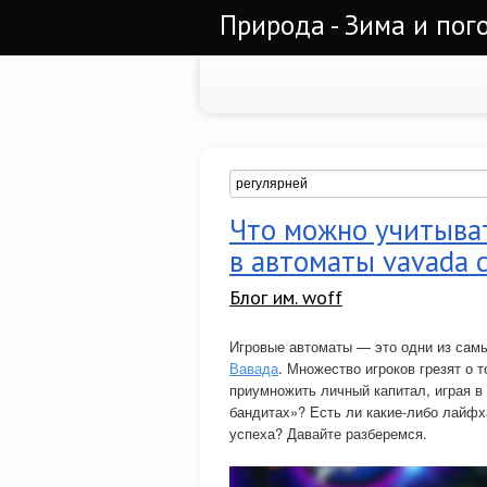
Природа - Зима и пог
Что можно учитыват
в автоматы vavada 
Блог им. woff
Игровые автоматы — это одни из самы
Вавада
. Множество игроков грезят о 
приумножить личный капитал, играя в
бандитах»? Есть ли какие-либо лайфх
успеха? Давайте разберемся.