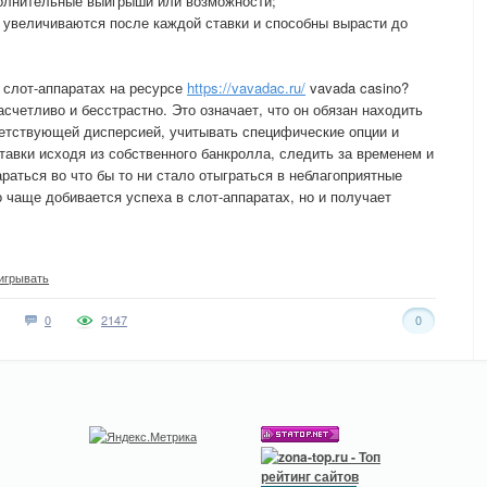
полнительные выигрыши или возможности;
 увеличиваются после каждой ставки и способны вырасти до
в слот-аппаратах на ресурсе
https://vavadac.ru/
vavada casino?
счетливо и бесстрастно. Это означает, что он обязан находить
ветствующей дисперсией, учитывать специфические опции и
авки исходя из собственного банкролла, следить за временем и
раться во что бы то ни стало отыграться в неблагоприятные
 чаще добивается успеха в слот-аппаратах, но и получает
игрывать
0
2147
0