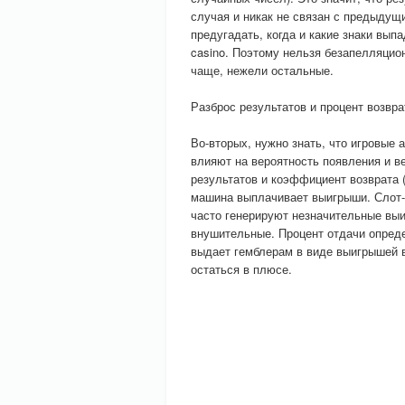
случая и никак не связан с предыду
предугадать, когда и какие знаки вып
casino. Поэтому нельзя безапелляцион
чаще, нежели остальные.
Разброс результатов и процент возвра
Во-вторых, нужно знать, что игровые 
влияют на вероятность появления и в
результатов и коэффициент возврата (
машина выплачивает выигрыши. Слот-
часто генерируют незначительные выи
внушительные. Процент отдачи опред
выдает гемблерам в виде выигрышей 
остаться в плюсе.