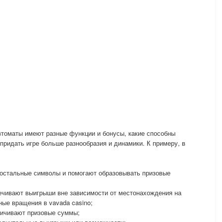
втоматы имеют разные функции и бонусы, какие способны
придать игре больше разнообразия и динамики. К примеру, в
 остальные символы и помогают образовывать призовые
ечивают выигрыши вне зависимости от местонахождения на
ные вращения в vavada casino;
личивают призовые суммы;