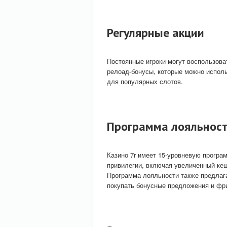
Регулярные акции
Постоянные игроки могут воспользова
релоад-бонусы, которые можно испол
для популярных слотов.
Программа лояльнос
Казино 7r имеет 15-уровневую програ
привилегии, включая увеличенный ке
Программа лояльности также предлага
покупать бонусные предложения и фр