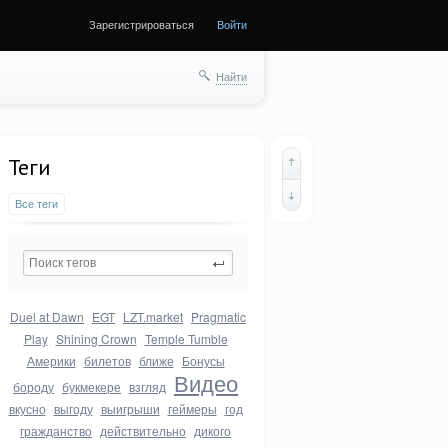
Зарегистрироваться
Войти
Найти
Теги
Все теги
Duel at Dawn
EGT
LZT.market
Pragmatic
Play
Shining Crown
Temple Tumble
Америки
билетов
ближе
Бонусы
Видео
бороду
букмекере
взгляд
вкусно
выгоду
выигрыши
геймеры
год
гражданство
действительно
дикого