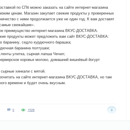
ставкой по СПб можно заказать на сайте интернет-магазина
зким ценам. Магазин закупает свежие продукты у проверенных
ичество с ними продолжается уже не один год. К вам доставят
 самые свежайшие».
ное преимущество интернет-магазина ВКУС-ДОСТАВКА.
ские продукты может предложить вам сайт ВКУС-ДОСТАВКА:
ю баранину, седло курдючного барашка;
урдючная баранина полтушки;
 ленты улитка, сырная лапша Чечил;
фермерское коровье молоко, домашний вишнёвый йогурт
 сырные хинкали с мятой.
рочитать на сайте интернет-магазина ВКУС-ДОСТАВКА, но там
ного времени и будет очень вкусным.
0
1528
0