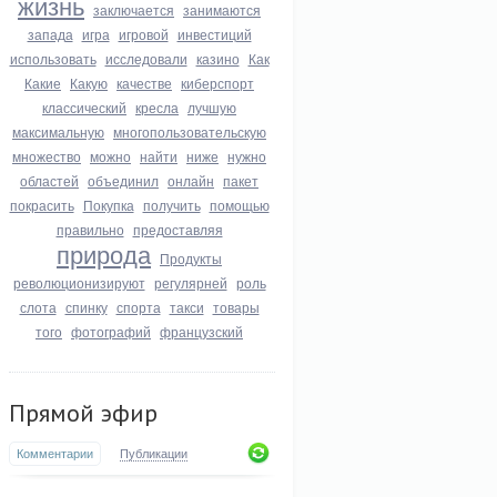
жизнь
заключается
занимаются
запада
игра
игровой
инвестиций
использовать
исследовали
казино
Как
Какие
Какую
качестве
киберспорт
классический
кресла
лучшую
максимальную
многопользовательскую
множество
можно
найти
ниже
нужно
областей
объединил
онлайн
пакет
покрасить
Покупка
получить
помощью
правильно
предоставляя
природа
Продукты
революционизируют
регулярней
роль
слота
спинку
спорта
такси
товары
того
фотографий
французский
Прямой эфир
Комментарии
Публикации