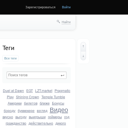
Зарегистрироваться
Войти
Найти
Теги
Все теги
Duel at Dawn
EGT
LZT.market
Pragmatic
Play
Shining Crown
Temple Tumble
Америки
билетов
ближе
Бонусы
Видео
бороду
букмекере
взгляд
вкусно
выгоду
выигрыши
геймеры
год
гражданство
действительно
дикого