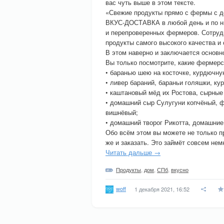
вас чуть выше в этом тексте.
«Свежие продукты прямо с фермы с до
ВКУС-ДОСТАВКА в любой день и по ни
и перепроверенных фермеров. Сотрудн
продукты самого высокого качества и
В этом наверно и заключается основ
Вы только посмотрите, какие фермер
• баранью шею на косточке, курдючну
• ливер бараний, бараньи голяшки, к
• каштановый мёд их Ростова, сырные
• домашний сыр Сулугуни копчёный, 
вишнёвый;
• домашний творог Рикотта, домашние
Обо всём этом вы можете не только п
же и заказать. Это займёт совсем нем
Читать дальше →
Продукты
,
дом
,
СПб
,
вкусно
woff
1 декабря 2021, 16:52