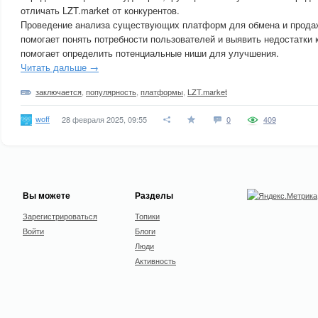
отличать LZT.market от конкурентов.
Проведение анализа существующих платформ для обмена и прода
помогает понять потребности пользователей и выявить недостатки 
помогает определить потенциальные ниши для улучшения.
Читать дальше →
заключается
,
популярность
,
платформы
,
LZT.market
woff
28 февраля 2025, 09:55
0
409
Вы можете
Разделы
Зарегистрироваться
Топики
Войти
Блоги
Люди
Активность