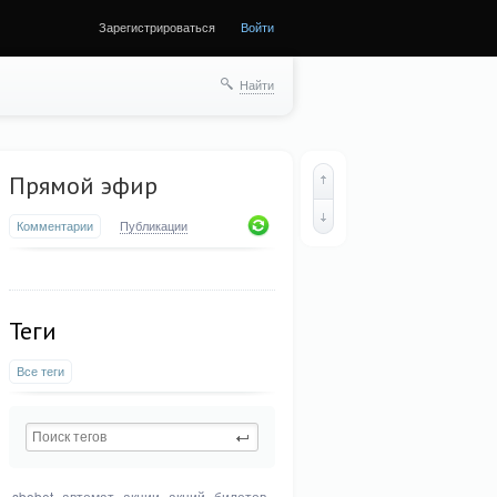
Зарегистрироваться
Войти
Найти
Прямой эфир
Комментарии
Публикации
Теги
Все теги
sbobet
автомат
акции
акций
билетов