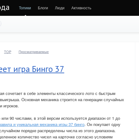
ода
Топики
Блоги
Люди
Активность
TOP
Просматриваемые
ет игра Бинго 37
рая сочетает в себе элементы классического лото с быстрым
выигрыша. Основная механика строится на генерации случайных
и игроков.
5 или 90 числами, в этой версии используется диапазон от 1 до
равила и уникальная механика игры 37 бинго
. Он покупает одну
 случайном порядке распределены числа из этого диапазона.
деленное количество чисел на карточке согласно условиям