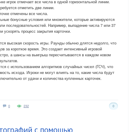
чке игрок отмечает все числа в одной горизонтальной линии.
требуется отметить две линии.
рточке отмечены все числа.
льные бонусные условия или множители, которые активируются
ли последовательностей. Например, выпадение числа 7 или 37
и ускорять процесс закрытия карточки.
ся высокая скорость игры. Раунды обычно длятся недолго, что
ов за короткое время. Это создает интенсивный игровой
ыстро, а шансы на выигрыш пересчитываются в каждом новом
зультатов.
тся с использованием алгоритмов случайных чисел (ГСЧ), что
мость исхода. Игроки не могут влиять на то, какие числа будут
ключительно от удачи и количества купленных карточек.
0
232
0
тографий с помощью