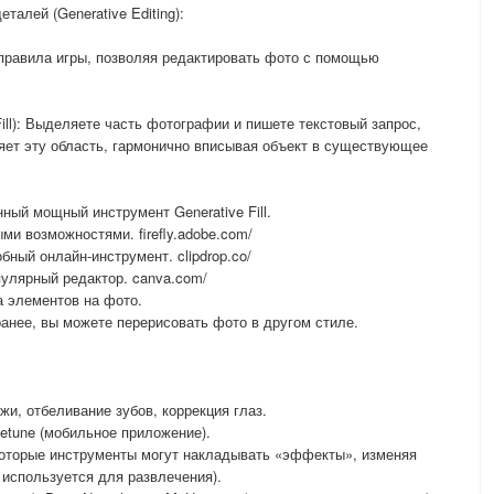
талей (Generative Editing):
 правила игры, позволяя редактировать фото с помощью
Fill): Выделяете часть фотографии и пишете текстовый запрос,
няет эту область, гармонично вписывая объект в существующее
нный мощный инструмент Generative Fill.
ыми возможностями. firefly.adobe.com/
добный онлайн-инструмент. clipdrop.co/
опулярный редактор. canva.com/
а элементов на фото.
анее, вы можете перерисовать фото в другом стиле.
и, отбеливание зубов, коррекция глаз.
cetune (мобильное приложение).
которые инструменты могут накладывать «эффекты», изменяя
 используется для развлечения).