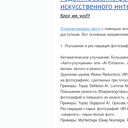
искусственного инт
Блог им. woff
Отредактировать фото
с помощью иску
доступным. Вот основные направления
1. Улучшение и реставрация фотограф
Автоматическое улучшение: Большинс
«Авто-улучшение» или «AI Enhance», к
баланс белого и резкость.
Удаление шумов (Noise Reduction): И
на фотографиях, сделанных при плох
Примеры: Topaz DeNoise AI, Luminar N
Повышение резкости (Sharpening/Upsc
фотографий и повышать их резкость, 
Примеры: Topaz Gigapixel AI, Upscale.
Реставрация старых фотографий: ИИ м
«оживлять» черно-белые фото.
Примеры: MyHeritage (Deep Nostalgia, P