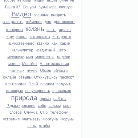
Бинго 37
Бонусы
букмекере
важную
Видео
военных
выбрать
выигрывать
геймеров
дом
доставляют
жизнь
женщины
знать
играют
игру
имеет
интеллекта
интернете
искусственного
казино
Как
Какие
калькулятор
кредитный
Лето
механику
мир
множество
модели
можно
Мостбет
Нанотехнологии
научных
нужно
Обзор
области
онлайн
отзывы
Откинувшись
паспорт
платформы
Плей
покупки
получить
помощью
популярность
правильно
природа
промо
работы
Редактирование
себе
сексом
слот
слотов
Служба
СПб
телефону
устремил
учитывать
Фортуна
Форумы
цены
чтобы