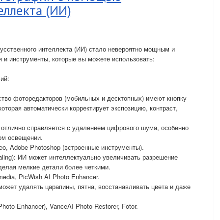
еллекта (ИИ)
сственного интеллекта (ИИ) стало невероятно мощным и
 и инструменты, которые вы можете использовать:
ий:
тво фоторедакторов (мобильных и десктопных) имеют кнопку
оторая автоматически корректирует экспозицию, контраст,
И отлично справляется с удалением цифрового шума, особенно
ом освещении.
eo, Adobe Photoshop (встроенные инструменты).
aling): ИИ может интеллектуально увеличивать разрешение
делая мелкие детали более четкими.
media, PicWish AI Photo Enhancer.
ожет удалять царапины, пятна, восстанавливать цвета и даже
hoto Enhancer), VanceAI Photo Restorer, Fotor.