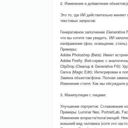
2. Изменение и добавление объектов/де
Это то, где ИИ действительно меняет
текстовых запросов:
Генеративное заполнение (Generative 
что вы хотите там увидеть. ИИ запол
изображение (фон, освещение, стиль).
Примеры:
Adobe Photoshop (Beta): Имеет встрое
Adobe Firefly: Веб-сервис с аналогичн
ClipDrop (Cleanup & Generative Fill): У
Canva (Magic Edit): Интегрирован в п
Замена объектов/фона: Полная замен
Изменение стиля: Как мы обсуждали р
3. Манипуляции с лицами:
Улучшение портретов: Сглаживание кож
Примеры: Luminar Neo, PortraitLab, Fa
Изменение возраста/пола/эмоций: Не
внешний вид человека (хотя это часто