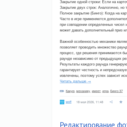
Закрытие одной строки: Если на карто
Закрытие двух строк: Аналогично, но 
Полное закрытие (Бинго): Когда на ка
Часто в игре применяются дополните
при совпадении определенных чисел и
может давать дополнительный приз ил
Важной особенностью механики являет
позволяет проводить множество раунд
процесс, где решения принимаются б
раунде независимо от предыдущих ре
Результаты каждого раунда генерирую
гарантирует честность и непредсказуе
извлечены, поэтому успех зависит ис
Читать дальше →
Какую
,
механику
,
имеет
,
игра
,
Бинго 37
woff
18 мая 2026, 11:48
Редактирование фо