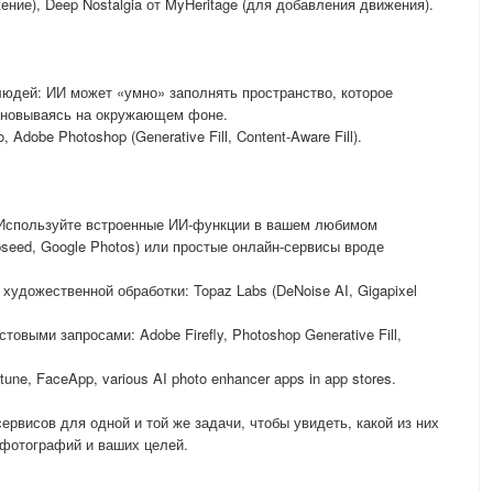
ие), Deep Nostalgia от MyHeritage (для добавления движения).
юдей: ИИ может «умно» заполнять пространство, которое
основываясь на окружающем фоне.
 Adobe Photoshop (Generative Fill, Content-Aware Fill).
 Используйте встроенные ИИ-функции в вашем любимом
pseed, Google Photos) или простые онлайн-сервисы вроде
удожественной обработки: Topaz Labs (DeNoise AI, Gigapixel
товыми запросами: Adobe Firefly, Photoshop Generative Fill,
ne, FaceApp, various AI photo enhancer apps in app stores.
ервисов для одной и той же задачи, чтобы увидеть, какой из них
 фотографий и ваших целей.