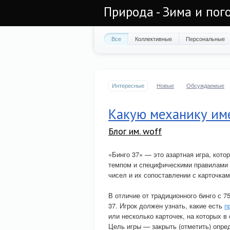
Природа - Зима и пог
Все
Коллективные
Персональные
Интересные
Новые
Обсуждаемые
Какую механику име
Блог им. woff
«Бинго 37» — это азартная игра, кото
темпом и специфическими правилами 
чисел и их сопоставлении с карточкам
В отличие от традиционного бинго с 7
37. Игрок должен узнать, какие есть
п
или несколько карточек, на которых в
Цель игры — закрыть (отметить) опре