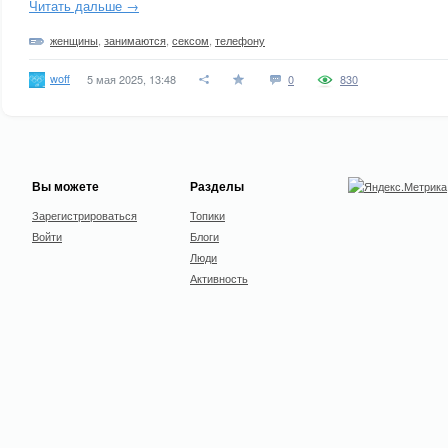
Читать дальше →
женщины
,
занимаются
,
сексом
,
телефону
woff
5 мая 2025, 13:48
0
830
Вы можете
Разделы
Зарегистрироваться
Топики
Войти
Блоги
Люди
Активность