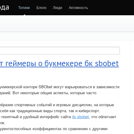
ода
Топики
Блоги
Люди
Активность
т геймеры о букмекере бк sbobet
укмекерской конторе SBObet могут варьироваться в зависимости
даний. Вот некоторые общие аспекты, которые часто
бразие спортивных событий и игровых дисциплин, на которые
себя как традиционные виды спорта, так и киберспорт.
о понятный и удобный интерфейс сайта
бк sbobet
, что облегчает
ок.
курентоспособных коэффициентах по сравнению с другими