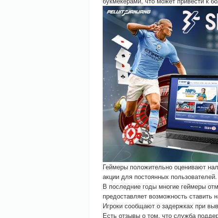
букмекерами, что может привести к 
Геймеры положительно оценивают нал
акции для постоянных пользователей.
В последние годы многие геймеры отм
предоставляет возможность ставить на
Игроки сообщают о задержках при вы
Есть отзывы о том, что служба подде