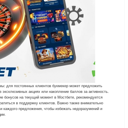
мы: для постоянных клиентов букмекер может предложить
в эксклюзивных акциях или накопление баллов за активность.
ие бонусов на текущий момент в Мостбете, рекомендуется
ратиться в поддержку клиентов. Важно также внимательно
и каждого предложения, чтобы избежать недоразумений и
ии.