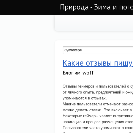
Природа - Зима и пог
Какие отзывы пишу
Блог им. woff
Отзывы геймеров и пользователей о б
от личного опыта, предпочтений и ожи
упоминаются в отзывах.
Многие пользователи отмечают разноо
можно делать ставки. Это включает в 
Некоторые геймеры хвалят интуитивн
навигацию и процесс размещения став
Пользователи часто упоминают о кон