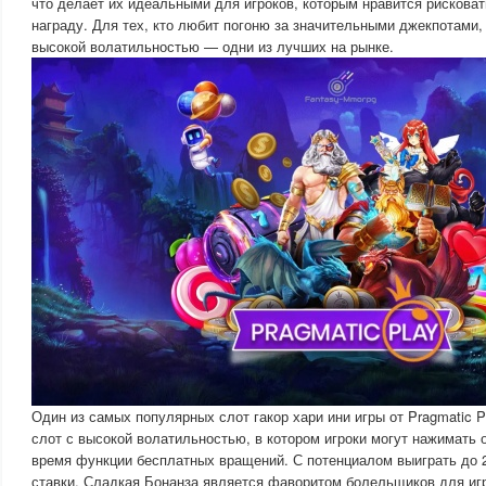
что делает их идеальными для игроков, которым нравится рискова
награду. Для тех, кто любит погоню за значительными джекпотами, 
высокой волатильностью — одни из лучших на рынке.
Один из самых популярных слот гакор хари ини игры от Pragmatic P
слот с высокой волатильностью, в котором игроки могут нажимать
время функции бесплатных вращений. С потенциалом выиграть до 
ставки, Сладкая Бонанза является фаворитом болельщиков для игр