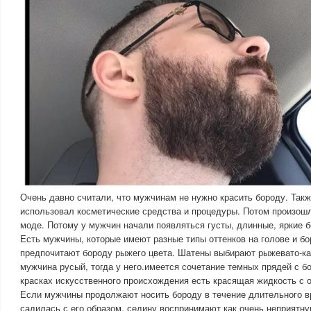
Очень давно считали, что мужчинам не нужно красить бороду. Так
использовал косметические средства и процедуры. Потом произош
моде. Потому у мужчин начали появляться густы, длинные, яркие 
Есть мужчины, которые имеют разные типы оттенков на голове и б
предпочитают бороду рыжего цвета. Шатены выбирают рыжевато-ка
мужчина русый, тогда у него.имеется сочетание темных прядей с б
красках искусственного происхождения есть красящая жидкость с 
Если мужчины продолжают носить бороду в течение длительного в
садилась с его образом, седину воспринимают как очень неприятну