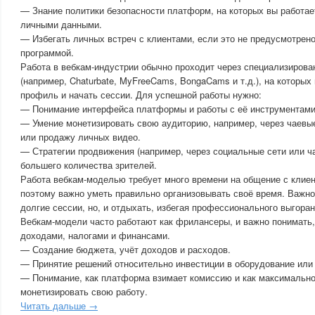
— Знание политики безопасности платформ, на которых вы работае
личными данными.
— Избегать личных встреч с клиентами, если это не предусмотрен
программой.
Работа в вебкам-индустрии обычно проходит через специализиров
(например, Chaturbate, MyFreeCams, BongaCams и т.д.), на которы
профиль и начать сессии. Для успешной работы нужно:
— Понимание интерфейса платформы и работы с её инструментами
— Умение монетизировать свою аудиторию, например, через чаевы
или продажу личных видео.
— Стратегии продвижения (например, через социальные сети или ч
большего количества зрителей.
Работа вебкам-моделью требует много времени на общение с клиен
поэтому важно уметь правильно организовывать своё время. Важно
долгие сессии, но, и отдыхать, избегая профессионального выгоран
Вебкам-модели часто работают как фрилансеры, и важно понимать,
доходами, налогами и финансами.
— Создание бюджета, учёт доходов и расходов.
— Принятие решений относительно инвестиции в оборудование или 
— Понимание, как платформа взимает комиссию и как максимальн
монетизировать свою работу.
Читать дальше →