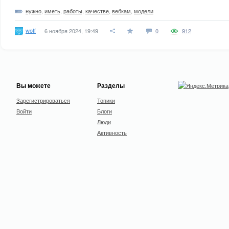
нужно
,
иметь
,
работы
,
качестве
,
вебкам
,
модели
woff
6 ноября 2024, 19:49
0
912
Вы можете
Разделы
Зарегистрироваться
Топики
Войти
Блоги
Люди
Активность