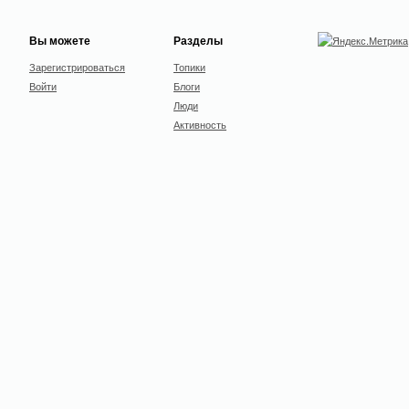
Вы можете
Разделы
Зарегистрироваться
Топики
Войти
Блоги
Люди
Активность