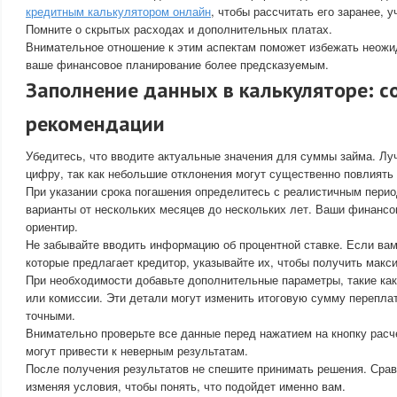
кредитным калькулятором онлайн
, чтобы рассчитать его заранее, 
Помните о скрытых расходах и дополнительных платах.
Внимательное отношение к этим аспектам поможет избежать неожи
ваше финансовое планирование более предсказуемым.
Заполнение данных в калькуляторе: с
рекомендации
Убедитесь, что вводите актуальные значения для суммы займа. Лу
цифру, так как небольшие отклонения могут существенно повлиять
При указании срока погашения определитесь с реалистичным пери
варианты от нескольких месяцев до нескольких лет. Ваши финанс
ориентир.
Не забывайте вводить информацию об процентной ставке. Если вам
которые предлагает кредитор, указывайте их, чтобы получить макс
При необходимости добавьте дополнительные параметры, такие ка
или комиссии. Эти детали могут изменить итоговую сумму перепла
точными.
Внимательно проверьте все данные перед нажатием на кнопку расч
могут привести к неверным результатам.
После получения результатов не спешите принимать решения. Срав
изменяя условия, чтобы понять, что подойдет именно вам.