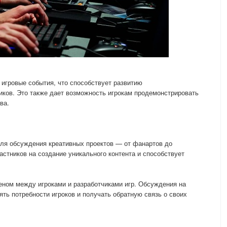
игровые события, что способствует развитию
иков. Это также дает возможность игрокам продемонстрировать
ва.
ля обсуждения креативных проектов — от фанартов до
астников на создание уникального контента и способствует
.
ном между игроками и разработчиками игр. Обсуждения на
ть потребности игроков и получать обратную связь о своих