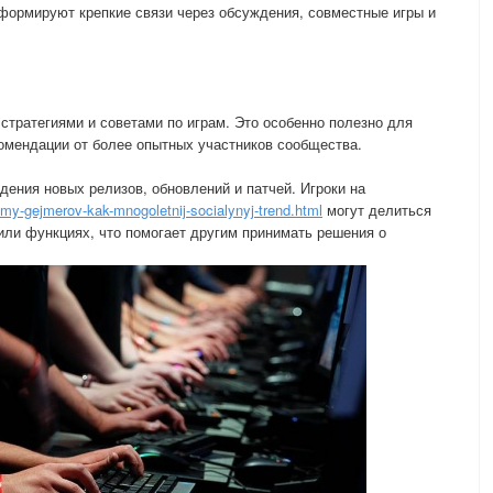
формируют крепкие связи через обсуждения, совместные игры и
стратегиями и советами по играм. Это особенно полезно для
омендации от более опытных участников сообщества.
ения новых релизов, обновлений и патчей. Игроки на
rumy-gejmerov-kak-mnogoletnij-socialynyj-trend.html
могут делиться
или функциях, что помогает другим принимать решения о