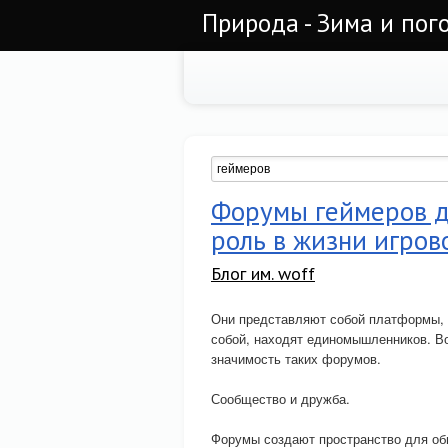
Природа - Зима и пог
Форумы геймеров д
роль в жизни игров
Блог им. woff
Они представляют собой платформы, 
собой, находят единомышленников. Во
значимость таких форумов.
Сообщество и дружба.
Форумы создают пространство для общ