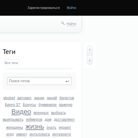
Зарегистрироваться
Войти
Найти
Теги
Все теги
sbobet
автомат
акции
акций
билетов
Бинго 37
Бонусы
букмекере
важную
Видео
военных
выбрать
выигрывать
геймеров
дом
доставляют
жизнь
женщины
знать
играют
игру
имеет
интеллекта
интернете