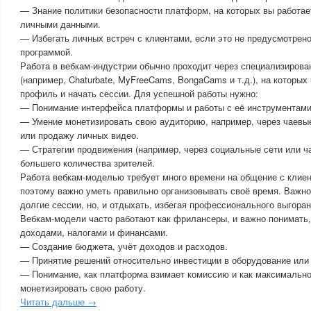
— Знание политики безопасности платформ, на которых вы работае
личными данными.
— Избегать личных встреч с клиентами, если это не предусмотрен
программой.
Работа в вебкам-индустрии обычно проходит через специализиров
(например, Chaturbate, MyFreeCams, BongaCams и т.д.), на которы
профиль и начать сессии. Для успешной работы нужно:
— Понимание интерфейса платформы и работы с её инструментами
— Умение монетизировать свою аудиторию, например, через чаевы
или продажу личных видео.
— Стратегии продвижения (например, через социальные сети или ч
большего количества зрителей.
Работа вебкам-моделью требует много времени на общение с клиен
поэтому важно уметь правильно организовывать своё время. Важно
долгие сессии, но, и отдыхать, избегая профессионального выгоран
Вебкам-модели часто работают как фрилансеры, и важно понимать,
доходами, налогами и финансами.
— Создание бюджета, учёт доходов и расходов.
— Принятие решений относительно инвестиции в оборудование или 
— Понимание, как платформа взимает комиссию и как максимальн
монетизировать свою работу.
Читать дальше →