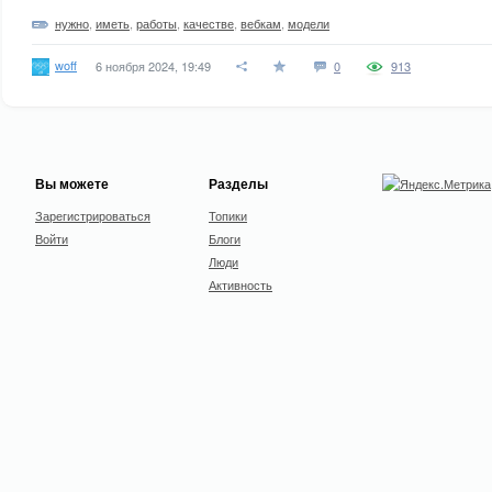
нужно
,
иметь
,
работы
,
качестве
,
вебкам
,
модели
woff
6 ноября 2024, 19:49
0
913
Вы можете
Разделы
Зарегистрироваться
Топики
Войти
Блоги
Люди
Активность