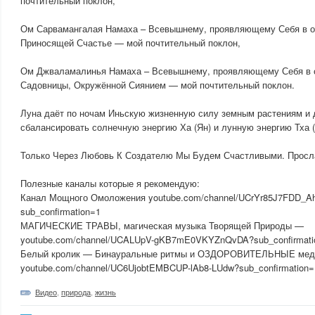
почтительный поклон,
Ом Сарвамангалая Намаха – Всевышнему, проявляющему Себя в о
Приносящей Счастье — мой почтительный поклон,
Ом Джваламалинья Намаха – Всевышнему, проявляющему Себя в 
Садовницы, Окружённой Сиянием — мой почтительный поклон.
Луна даёт по ночам Иньскую жизненную силу земным растениям и
сбалансировать солнечную энергию Ха (Ян) и лунную энергию Тха (
Только Через Любовь К Создателю Мы Будем Счастливыми. Просл
Полезные каналы которые я рекомендую:
Канал Мощного Омоложения youtube.com/channel/UCrYr85J7FDD_A
sub_confirmation=1
МАГИЧЕСКИЕ ТРАВЫ, магическая музыка Творящей Природы —
youtube.com/channel/UCALUpV-gKB7mE0VKYZnQvDA?sub_confirmati
Белый кролик — Бинауральные ритмы и ОЗДОРОВИТЕЛЬНЫЕ мед
youtube.com/channel/UC6UjobtEMBCUP-lAb8-LUdw?sub_confirmation=
Видео
,
природа
,
жизнь