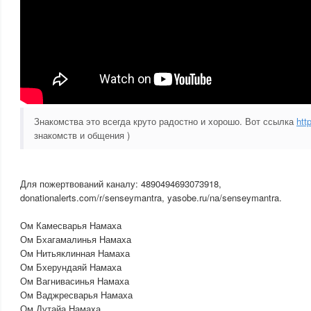
Знакомства это всегда круто радостно и хорошо. Вот ссылка
htt
знакомств и общения )
Для пожертвований каналу: 4890494693073918,
donationalerts.com/r/senseymantra, yasobe.ru/na/senseymantra.
Ом Камесварья Намаха
Ом Бхагамалинья Намаха
Ом Нитьяклинная Намаха
Ом Бхерундаяй Намаха
Ом Вагнивасинья Намаха
Ом Ваджресварья Намаха
Ом Дутайа Намаха