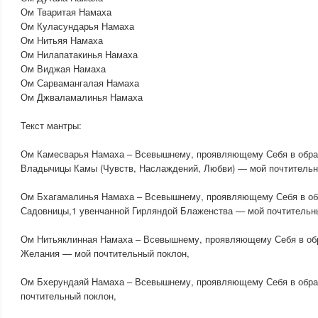
Ом Тваритая Намаха
Ом Куласундарья Намаха
Ом Нитьяя Намаха
Ом Нилапатакинья Намаха
Ом Виджая Намаха
Ом Сарвамангалая Намаха
Ом Джваламалинья Намаха
Текст мантры:
Ом Камесварья Намаха – Всевышнему, проявляющему Себя в обр
Владычицы Камы (Чувств, Наслаждений, Любви) — мой почтительн
Ом Бхагамалинья Намаха – Всевышнему, проявляющему Себя в об
Садовницы,1 увенчанной Гирляндой Блаженства — мой почтительн
Ом Нитьяклинная Намаха – Всевышнему, проявляющему Себя в об
Желания — мой почтительный поклон,
Ом Бхерундаяй Намаха – Всевышнему, проявляющему Себя в обр
почтительный поклон,