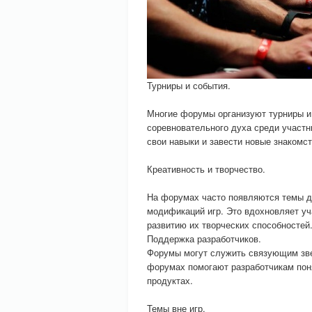
Турниры и события.
Многие форумы организуют турниры и 
соревновательного духа среди участн
свои навыки и завести новые знакомст
Креативность и творчество.
На форумах часто появляются темы д
модификаций игр. Это вдохновляет уч
развитию их творческих способностей
Поддержка разработчиков.
Форумы могут служить связующим зве
форумах помогают разработчикам поня
продуктах.
Темы вне игр.