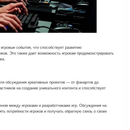
игровые события, что способствует развитию
иков. Это также дает возможность игрокам продемонстрировать
ва.
ля обсуждения креативных проектов — от фанартов до
астников на создание уникального контента и способствует
.
ном между игроками и разработчиками игр. Обсуждения на
ть потребности игроков и получать обратную связь о своих