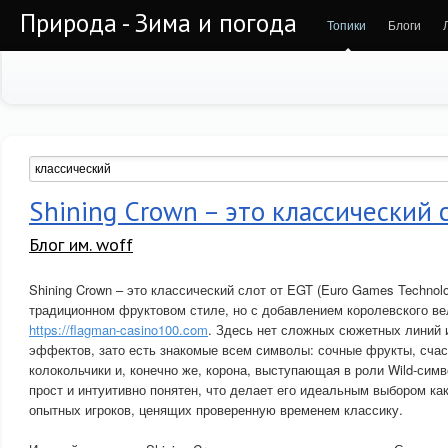
Природа - Зима и погода
Топики
Блоги
Shining Crown – это классический 
Блог им. woff
Shining Crown – это классический слот от EGT (Euro Games Technol
традиционном фруктовом стиле, но с добавлением королевского ве
https://flagman-casino100.com
. Здесь нет сложных сюжетных линий 
эффектов, зато есть знакомые всем символы: сочные фрукты, сча
колокольчики и, конечно же, корона, выступающая в роли Wild-сим
прост и интуитивно понятен, что делает его идеальным выбором как
опытных игроков, ценящих проверенную временем классику.