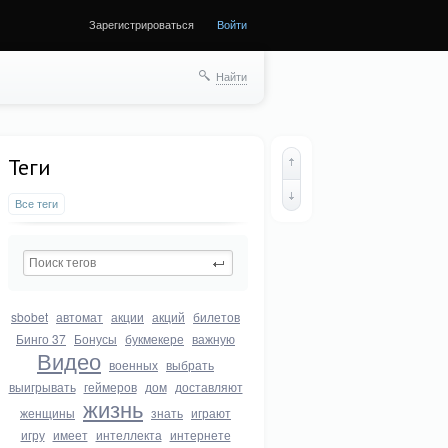
Зарегистрироваться
Войти
Найти
Теги
Все теги
sbobet
автомат
акции
акций
билетов
Бинго 37
Бонусы
букмекере
важную
Видео
военных
выбрать
выигрывать
геймеров
дом
доставляют
жизнь
женщины
знать
играют
игру
имеет
интеллекта
интернете