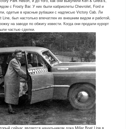
tory Park Resort, и до того, как они выкупили Ken & Greta’s,
дом с Frosty Bar. У них были кабриолеты Chevrolet, Ford и
ли, одетые в красные рубашки с надписью Victory Cab. Ли
t Line, был настолько впечатлен их внешним видом и работой,
ожку на заводе по обжигу извести. Когда они продали курорт
 были частью сделки.
торый сейчас является начальником дока Miller Boat Line в