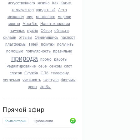
искусственного
казино
Как
Какие
калькулятор
кредитный
Лето
механику
мир
множество
модели
можно
Мостбет
Нанотехнологии
научных
нужно
Обзор
области
онлайн
отзывы
Откинувшись
паспорт
платформы
Плей
покупки
получить
помощью
популярность
правильно
природа
промо
работы
Редактирование
себе
сексом
слот
слотов
Служба
СПб
телефону
устремил
учитывать
Фортуна
Форумы
цены
чтобы
Прямой эфир
Комментарии
Публикации