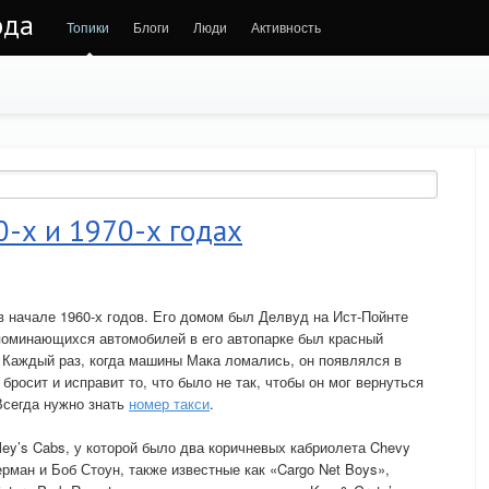
ода
Топики
Блоги
Люди
Активность
0-х и 1970-х годах
 начале 1960-х годов. Его домом был Делвуд на Ист-Пойнте
поминающихся автомобилей в его автопарке был красный
в. Каждый раз, когда машины Мака ломались, он появлялся в
бросит и исправит то, что было не так, чтобы он мог вернуться
Всегда нужно знать
номер такси
.
ey’s Cabs, у которой было два коричневых кабриолета Chevy
рман и Боб Стоун, также известные как «Cargo Net Boys»,