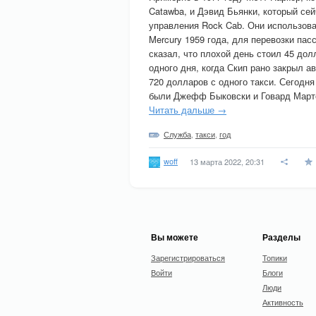
Catawba, и Дэвид Бьянки, который сейч
управления Rock Cab. Они использовал
Mercury 1959 года, для перевозки пас
сказал, что плохой день стоил 45 до
одного дня, когда Скип рано закрыл а
720 долларов с одного такси. Сегодн
были Джефф Быковски и Говард Март
Читать дальше →
Служба
,
такси
,
год
woff
13 марта 2022, 20:31
Вы можете
Разделы
Зарегистрироваться
Топики
Войти
Блоги
Люди
Активность