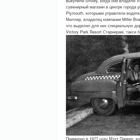
выкупили Smiley, когда они владели Vic
сувенирный магазин в центре города ря
Plymouth, которыми управляли водите
Миллер, владелец компании Miller Boa
что выделил для них специальную дор
Victory Park Resort Старнерам, такси
Примерно в 1977 году Мэтт Паркер, ко