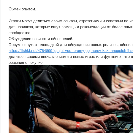
Обмен опытом.
Игроки могут делиться своим опытом, стратегиями и советами по и
для новичков, которые ищут помощь и рекомендации от более опыт
сообщества.
Обсуждение новинок и обновлений.
Форумы служат площадкой для обсуждения новых релизов, обновле
https://fishki.net/4784899-igrajut-vse-forumy-gejmerov-kak-mnogoletnij-s
делиться своими впечатлениями о новых играх или функциях, что 
решения о покупке.