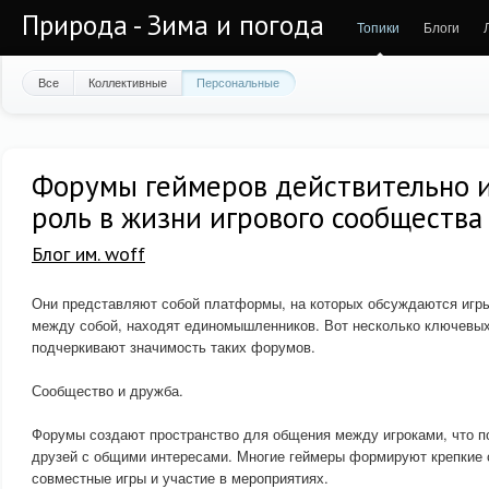
Природа - Зима и погода
Топики
Блоги
Все
Коллективные
Персональные
Форумы геймеров действительно 
роль в жизни игрового сообщества
Блог им. woff
Они представляют собой платформы, на которых обсуждаются игры
между собой, находят единомышленников. Вот несколько ключевых
подчеркивают значимость таких форумов.
Сообщество и дружба.
Форумы создают пространство для общения между игроками, что п
друзей с общими интересами. Многие геймеры формируют крепкие 
совместные игры и участие в мероприятиях.