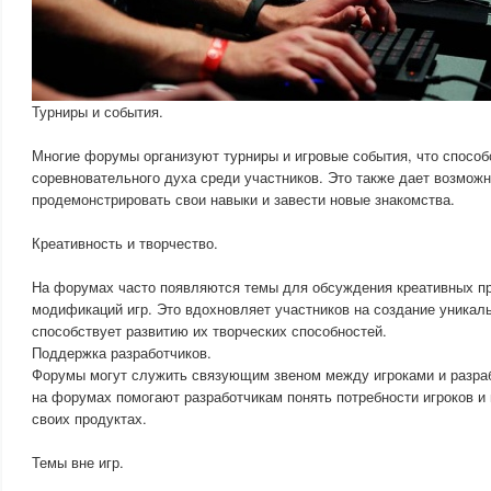
Турниры и события.
Многие форумы организуют турниры и игровые события, что способ
соревновательного духа среди участников. Это также дает возможн
продемонстрировать свои навыки и завести новые знакомства.
Креативность и творчество.
На форумах часто появляются темы для обсуждения креативных п
модификаций игр. Это вдохновляет участников на создание уникаль
способствует развитию их творческих способностей.
Поддержка разработчиков.
Форумы могут служить связующим звеном между игроками и разра
на форумах помогают разработчикам понять потребности игроков и 
своих продуктах.
Темы вне игр.