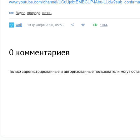
www.youtube.com/channel/UC6UjobtEMBCUP-lAb8-LUdw?sub_confirma
Видео
,
природа
,
жизнь
woff
13 декабря 2020, 05:56
1044
0
комментариев
Только зарегистрированные и авторизованные пользователи могут оста