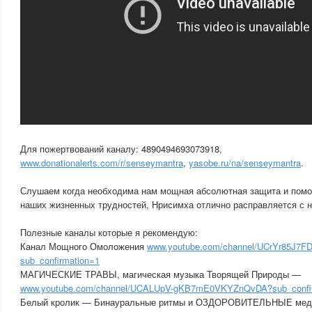
Для пожертвований каналу: 4890494693073918,
www.donationalerts.com/r/senseymantra
,
yasobe.ru/na/senseymantra
.
Слушаем когда необходима нам мощная абсолютная защита и помо
наших жизненных трудностей, Нрисимха отлично расправляется с 
Полезные каналы которые я рекомендую:
Канал Мощного Омоложения
www.youtube.com/channel/UCrYr85J7F
sub_confirmation=1
МАГИЧЕСКИЕ ТРАВЫ, магическая музыка Творящей Природы —
www.youtube.com/channel/UCALUpV-gKB7mE0VKYZnQvDA?sub_confi
Белый кролик — Бинауральные ритмы и ОЗДОРОВИТЕЛЬНЫЕ мед