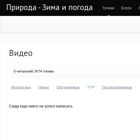
Природа - Зима и погода
Топики
Блоги
Видео
0
читателей, 9174 топика
Интересные
Новые
Обсуждаемые
TOP
Просматриваемые
Сюда еще никто не успел написать