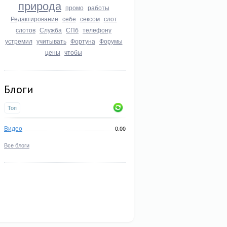
природа
промо
работы
Редактирование
себе
сексом
слот
слотов
Служба
СПб
телефону
устремил
учитывать
Фортуна
Форумы
цены
чтобы
Блоги
Топ
Видео
0.00
Все блоги