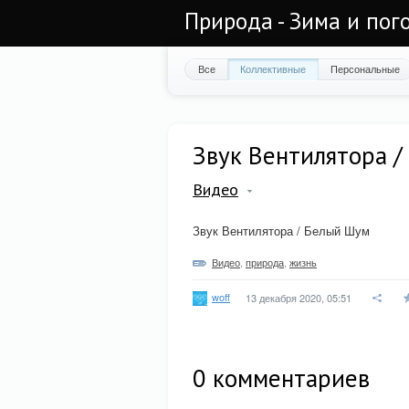
Природа - Зима и пог
Все
Коллективные
Персональные
Звук Вентилятора 
Видео
Звук Вентилятора / Белый Шум
Видео
,
природа
,
жизнь
woff
13 декабря 2020, 05:51
0
комментариев