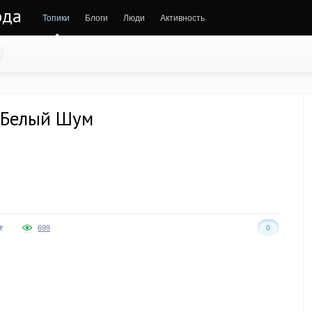
ода
Топики
Блоги
Люди
Активность
/ Белый Шум
699
0