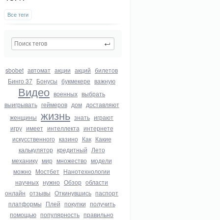
Все теги
sbobet
автомат
акции
акций
билетов
Бинго 37
Бонусы
букмекере
важную
Видео
военных
выбрать
выигрывать
геймеров
дом
доставляют
жизнь
женщины
знать
играют
игру
имеет
интеллекта
интернете
искусственного
казино
Как
Какие
калькулятор
кредитный
Лето
механику
мир
множество
модели
можно
Мостбет
Нанотехнологии
научных
нужно
Обзор
области
онлайн
отзывы
Откинувшись
паспорт
платформы
Плей
покупки
получить
помощью
популярность
правильно