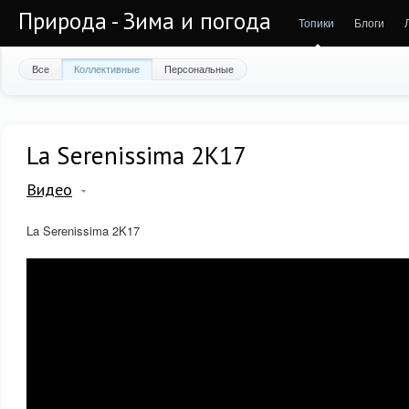
Природа - Зима и погода
Топики
Блоги
Все
Коллективные
Персональные
La Serenissima 2K17
Видео
La Serenissima 2K17